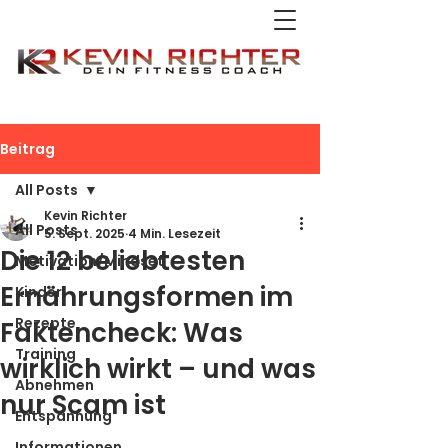
Beitrag
All Posts
Kevin Richter
All Posts
5. Sept. 2025
4 Min. Lesezeit
Die 12 beliebtesten
Motivation/Mindset
Ernährungsformen im
Kinder
Rezepte
Faktencheck: Was
Training
wirklich wirkt – und was
Abnehmen
nur Scam ist
Entspannung
Informationen